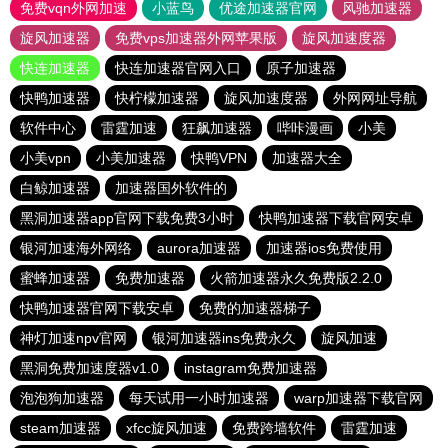
免费vqn外网加速
小蓝鸟
优途加速器官网
风驰加速器
旋风加速器
免费vps加速器外网苹果版
旋风加速度器
快连加速器
快连加速器官网入口
原子加速器
快鸭加速器
快柠檬加速器
旋风加速度器
外网网址导航
软件中心
雷霆加速
狂飙加速器
哔咔漫画
小美
小美vpn
小美加速器
快鸭VPN
加速器大全
白鲸加速器
加速器国外软件的
黑洞加速器app官网下载免费3小时
快鸭加速器下载官网安卓
银河加速海外网络
aurora加速器
加速器ios免费使用
蜜蜂加速器
免费加速器
火箭加速器永久免费版2.2.0
快鸭加速器官网下载安卓
免费的加速器梯子
神灯加速npv官网
银河加速器ins免费永久
旋风加速
黑洞免费加速度器v1.0
instagram免费加速器
泡泡狗加速器
每天试用一小时加速器
warp加速器下载官网
steam加速器
xfcc旋风加速
免费跨墙软件
雷霆加速