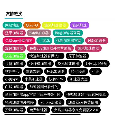
友情链接
网站地图
QuickQ
旋风加速度器
旋风加速
坚果加速器
tiktok加速器
狗急加速器官网
免费vqn外网加速
小蓝鸟
优途加速器官网
风驰加速器
旋风加速器
免费vps加速器外网苹果版
旋风加速度器
快连加速器
快连加速器官网入口
原子加速器
快鸭加速器
快柠檬加速器
旋风加速度器
外网网址导航
软件中心
雷霆加速
狂飙加速器
哔咔漫画
小美
小美vpn
小美加速器
快鸭VPN
加速器大全
白鲸加速器
加速器国外软件的
黑洞加速器app官网下载免费3小时
快鸭加速器下载官网安卓
银河加速海外网络
aurora加速器
加速器ios免费使用
蜜蜂加速器
免费加速器
火箭加速器永久免费版2.2.0