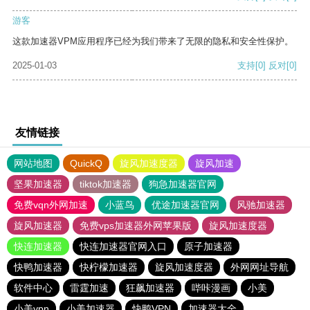
游客
这款加速器VPM应用程序已经为我们带来了无限的隐私和安全性保护。
2025-01-03
支持
[0]
反对
[0]
友情链接
网站地图
QuickQ
旋风加速度器
旋风加速
坚果加速器
tiktok加速器
狗急加速器官网
免费vqn外网加速
小蓝鸟
优途加速器官网
风驰加速器
旋风加速器
免费vps加速器外网苹果版
旋风加速度器
快连加速器
快连加速器官网入口
原子加速器
快鸭加速器
快柠檬加速器
旋风加速度器
外网网址导航
软件中心
雷霆加速
狂飙加速器
哔咔漫画
小美
小美vpn
小美加速器
快鸭VPN
加速器大全