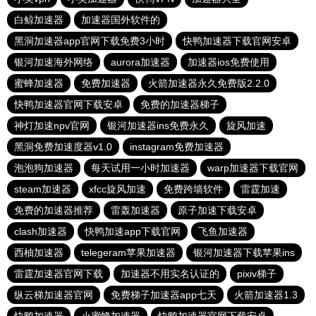
白鲸加速器
加速器国外软件的
黑洞加速器app官网下载免费3小时
快鸭加速器下载官网安卓
银河加速海外网络
aurora加速器
加速器ios免费使用
蜜蜂加速器
免费加速器
火箭加速器永久免费版2.2.0
快鸭加速器官网下载安卓
免费的加速器梯子
神灯加速npv官网
银河加速器ins免费永久
旋风加速
黑洞免费加速度器v1.0
instagram免费加速器
泡泡狗加速器
每天试用一小时加速器
warp加速器下载官网
steam加速器
xfcc旋风加速
免费跨墙软件
雷霆加速
免费的加速器推荐
雷轰加速器
原子加速下载安卓
clash加速器
快鸭加速app下载官网
飞鱼加速器
西柚加速器
telegeram苹果加速器
银河加速器下载苹果ins
雷霆加速器官网下载
加速器不用实名认证的
pixiv梯子
纵云梯加速器官网
免费梯子加速器app七天
火箭加速器1.3