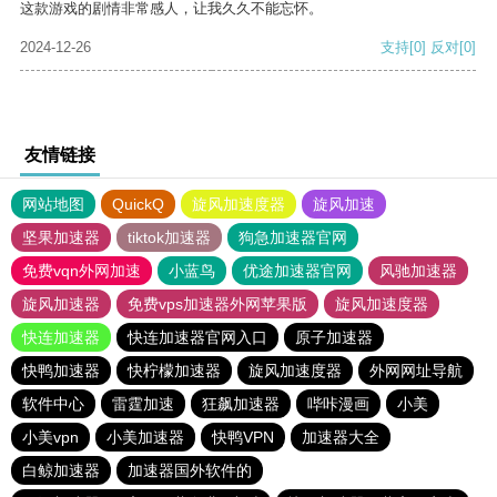
这款游戏的剧情非常感人，让我久久不能忘怀。
2024-12-26
支持
[0]
反对
[0]
友情链接
网站地图
QuickQ
旋风加速度器
旋风加速
坚果加速器
tiktok加速器
狗急加速器官网
免费vqn外网加速
小蓝鸟
优途加速器官网
风驰加速器
旋风加速器
免费vps加速器外网苹果版
旋风加速度器
快连加速器
快连加速器官网入口
原子加速器
快鸭加速器
快柠檬加速器
旋风加速度器
外网网址导航
软件中心
雷霆加速
狂飙加速器
哔咔漫画
小美
小美vpn
小美加速器
快鸭VPN
加速器大全
白鲸加速器
加速器国外软件的