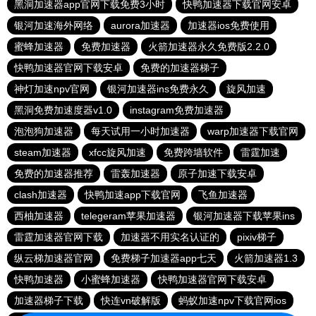
黑洞加速器app官网下载免费3小时
快鸭加速器下载官网安卓
银河加速海外网络
aurora加速器
加速器ios免费使用
蜜蜂加速器
免费加速器
火箭加速器永久免费版2.2.0
快鸭加速器官网下载安卓
免费的加速器梯子
神灯加速npv官网
银河加速器ins免费永久
旋风加速
黑洞免费加速度器v1.0
instagram免费加速器
泡泡狗加速器
每天试用一小时加速器
warp加速器下载官网
steam加速器
xfcc旋风加速
免费跨墙软件
雷霆加速
免费的加速器推荐
雷轰加速器
原子加速下载安卓
clash加速器
快鸭加速app下载官网
飞鱼加速器
西柚加速器
telegeram苹果加速器
银河加速器下载苹果ins
雷霆加速器官网下载
加速器不用实名认证的
pixiv梯子
纵云梯加速器官网
免费梯子加速器app七天
火箭加速器1.3
快鸭加速器
小蜜蜂加速器
快鸭加速器官网下载安卓
加速器梯子下载
快连vn破解版
蚂蚁加速npv下载官网ios